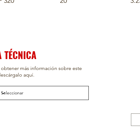
 320
20
3.2
A TÉCNICA
 obtener más información sobre este
escárgalo aquí.